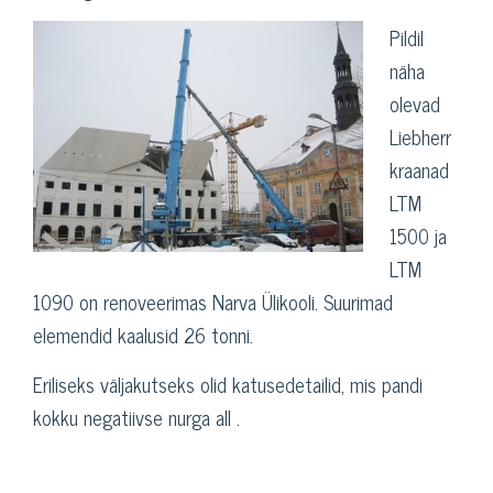
Pildil
näha
olevad
Liebherr
kraanad
LTM
1500 ja
LTM
1090 on renoveerimas Narva Ülikooli. Suurimad
elemendid kaalusid 26 tonni.
Eriliseks väljakutseks olid katusedetailid, mis pandi
kokku negatiivse nurga all .