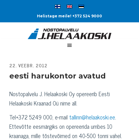
Helistage meile! +372 524 9000
eesti harukontor avatud
Nostopalvelu J. Helaakoski Oy opereerib Eesti
Helaakoski Kraanad Oü nime all.
Tel+372 5249 000, e-mail
tallinn@helaakoski.ee
.
Ettevõtte eesmärgiks on opereerida umbes 10
kraanaga, mille tõstevõimed on 40-500 tonni vahel.