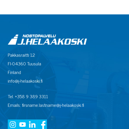
Pakkasraitti 12
FI-04360 Tuusula
Finland
info@j-helaakoski.fi
Tel. +358 9 389 3311
Emails: firsname.lastname@j-helaakoski.fi