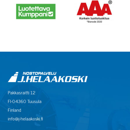
Pakkasraitti 12
FI-04360 Tuusula
Finland
info@j-helaakoski.fi