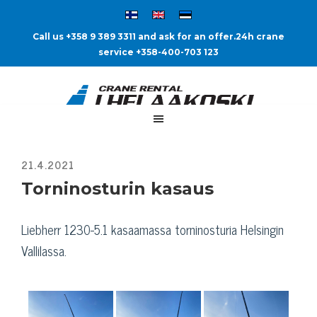
Call us +358 9 389 3311 and ask for an offer.
24h crane
service +358-400-703 123
Torninosturin kasaus
Liebherr 1230-5.1 kasaamassa torninosturia Helsingin
Vallilassa.