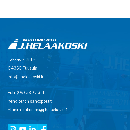
Pakkasraitti 12
04360 Tuusula
info@j-helaakoski.fi
Puh. (09) 389 3311
henkilöstön sähköpostit:
etunimi.sukunimi@j-helaakoski.fi