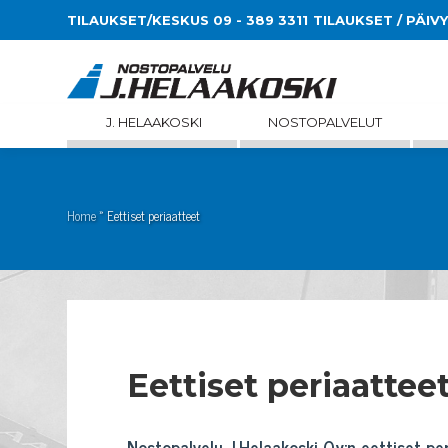
TILAUKSET/KESKUS 09 - 389 3311
TILAUKSET / PÄIV
J. HELAAKOSKI
NOSTOPALVELUT
Home
»
Eettiset periaatteet
Eettiset periaattee
Nostopalvelu J.Helaakoski Oy:n eettiset pe