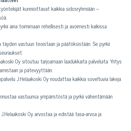
työntekijät kunnioittavat kaikkia sidosryhmiään –
söä.
rkii aina toimimaan rehellisesti ja avoimesti kaikissa
 täyden vastuun teoistaan ja päätöksistään. Se pyrkii
seuraukset.
akoski Oy sitoutuu tarjoamaan laadukkaita palveluita. Yritys
aamistaan ja pätevyyttään.
palvelu J.Helaakoski Oy noudattaa kaikkia soveltuvia lakeja
unnustaa vastuunsa ympäristöstä ja pyrkii vähentämään
J.Helaakoski Oy arvostaa ja edistää tasa-arvoa ja