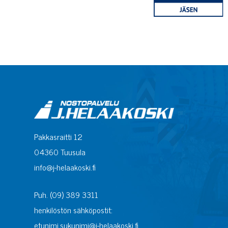
Pakkasraitti 12
04360 Tuusula
info@j-helaakoski.fi
Puh. (09) 389 3311
henkilöstön sähköpostit:
etunimi.sukunimi@j-helaakoski.fi