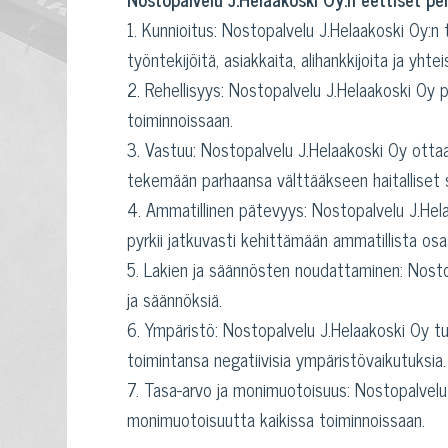
1. Kunnioitus: Nostopalvelu J.Helaakoski Oy:n 
työntekijöitä, asiakkaita, alihankkijoita ja yhtei
2. Rehellisyys: Nostopalvelu J.Helaakoski Oy py
toiminnoissaan.
3. Vastuu: Nostopalvelu J.Helaakoski Oy ottaa
tekemään parhaansa välttääkseen haitalliset 
4. Ammatillinen pätevyys: Nostopalvelu J.Hela
pyrkii jatkuvasti kehittämään ammatillista os
5. Lakien ja säännösten noudattaminen: Nosto
ja säännöksiä.
6. Ympäristö: Nostopalvelu J.Helaakoski Oy t
toimintansa negatiivisia ympäristövaikutuksia.
7. Tasa-arvo ja monimuotoisuus: Nostopalvelu 
monimuotoisuutta kaikissa toiminnoissaan.