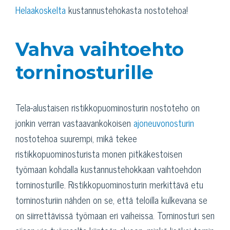
Helaakoskelta
kustannustehokasta nostotehoa!
Vahva vaihtoehto
torninosturille
Tela-alustaisen ristikkopuominosturin nostoteho on
jonkin verran vastaavankokoisen
ajoneuvonosturin
nostotehoa suurempi, mikä tekee
ristikkopuominosturista monen pitkäkestoisen
työmaan kohdalla kustannustehokkaan vaihtoehdon
torninosturille. Ristikkopuominosturin merkittävä etu
torninosturiin nähden on se, että teloilla kulkevana se
on siirrettävissä työmaan eri vaiheissa. Torninosturi sen