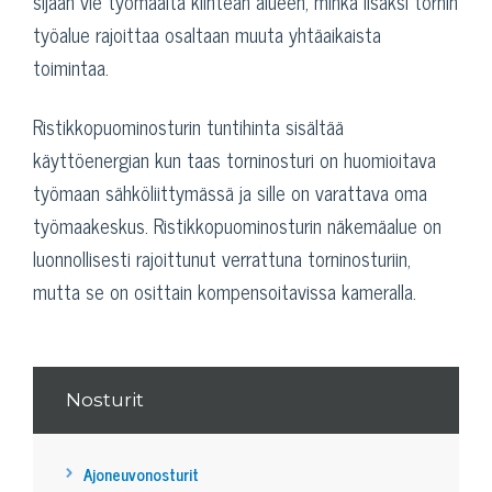
sijaan vie työmaalta kiinteän alueen, minkä lisäksi tornin
työalue rajoittaa osaltaan muuta yhtäaikaista
toimintaa.
Ristikkopuominosturin tuntihinta sisältää
käyttöenergian kun taas torninosturi on huomioitava
työmaan sähköliittymässä ja sille on varattava oma
työmaakeskus. Ristikkopuominosturin näkemäalue on
luonnollisesti rajoittunut verrattuna torninosturiin,
mutta se on osittain kompensoitavissa kameralla.
Nosturit
Ajoneuvonosturit