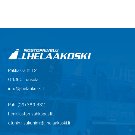
Pakkasraitti 12
04360 Tuusula
info@j-helaakoski.fi
Puh. (09) 389 3311
henkilöstön sähköpostit:
etunimi.sukunimi@j-helaakoski.fi