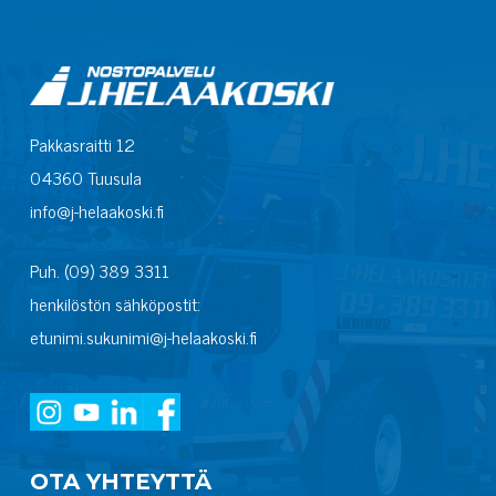
Pakkasraitti 12
04360 Tuusula
info@j-helaakoski.fi
Puh. (09) 389 3311
henkilöstön sähköpostit:
etunimi.sukunimi@j-helaakoski.fi
OTA YHTEYTTÄ