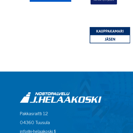
Pakkasraitti 12
04360 Tuusula
info@j-helaakoski.fi