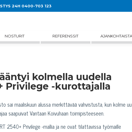
YSTYS 24H 0400-703 123
NOSTURIT
REFERENSSIT
AJANKOHTAIST
sääntyi kolmella uudella
Privilege -kurottajalla
sto sai maaliskuun alussa merkittävää vahvistusta, kun kolme uu
ajaa saapuivat Vantaan Koivuhaan toimipisteeseen.
T 2540+ Privilege -mallia ja ne ovat tilattavissa työmaille