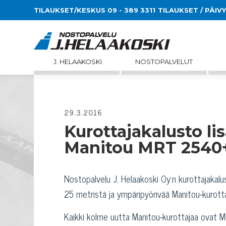
TILAUKSET/KESKUS 09 - 389 3311
TILAUKSET / PÄIV
J. HELAAKOSKI
NOSTOPALVELUT
Kurottajakalusto li
Manitou MRT 2540+ 
Nostopalvelu J. Helaakoski Oy:n kurottajakalu
25 metristä ja ympäripyörivää Manitou-kurott
Kaikki kolme uutta Manitou-kurottajaa ovat MR