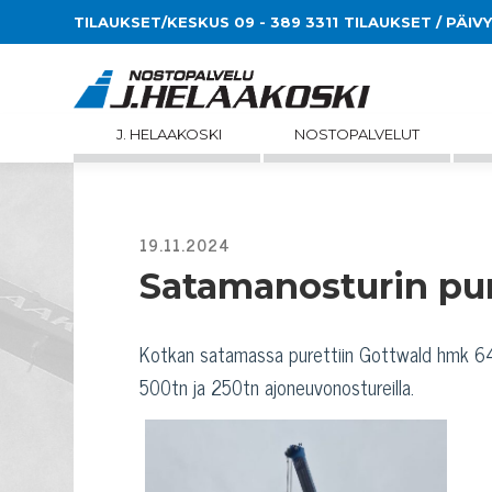
TILAUKSET/KESKUS 09 - 389 3311
TILAUKSET / PÄIV
J. HELAAKOSKI
NOSTOPALVELUT
Satamanosturin pu
Kotkan satamassa purettiin Gottwald hmk 640
500tn ja 250tn ajoneuvonostureilla.