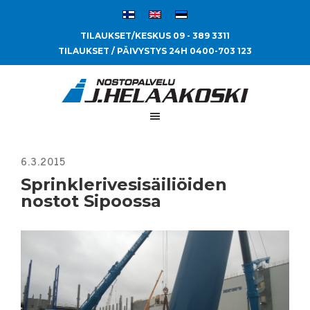
TILAUKSET/KESKUS 09 - 389 3311
TILAUKSET / PÄIVYSTYS 24H 0400-703 123
Sprinklerivesisäiliöiden
nostot Sipoossa