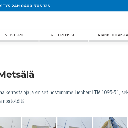
YSTYS 24H 0400-703 123
NOSTURIT
REFERENSSIT
AJANKOHTAIST
Metsälä
a kerrostaloja ja siniset nosturimme Liebherr LTM 1095-5.1, se
a nostotöitä.