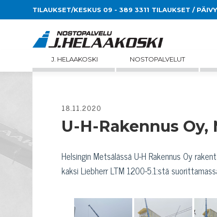
TILAUKSET/KESKUS 09 - 389 3311
TILAUKSET / PÄIV
J. HELAAKOSKI
NOSTOPALVELUT
U-H-Rakennus Oy, 
Helsingin Metsälässä U-H Rakennus Oy rakenta
kaksi Liebherr LTM 1200-5.1:stä suorittamass