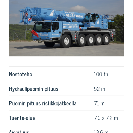
Nostoteho
100 tn
Hydraulipuomin pituus
52 m
Puomin pituus ristikkojatkeella
71 m
Tuenta-alue
7.0 x 7.2 m
Ajopituus
13.6 m