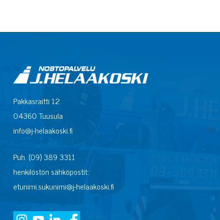
Pakkasraitti 12
04360 Tuusula
info@j-helaakoski.fi
Puh. (09) 389 3311
henkilöstön sähköpostit:
etunimi.sukunimi@j-helaakoski.fi