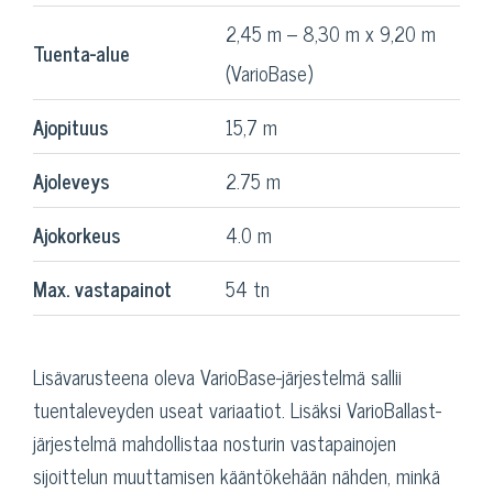
2,45 m – 8,30 m x 9,20 m
Tuenta-alue
(VarioBase)
Ajopituus
15,7 m
Ajoleveys
2.75 m
Ajokorkeus
4.0 m
Max. vastapainot
54 tn
Lisävarusteena oleva VarioBase-järjestelmä sallii
tuentaleveyden useat variaatiot. Lisäksi VarioBallast-
järjestelmä mahdollistaa nosturin vastapainojen
sijoittelun muuttamisen kääntökehään nähden, minkä