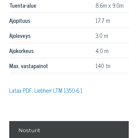
Tuenta-alue
8.6m x 9.0m
Ajopituus
17.7 m
Ajoleveys
3.0 m
Ajokorkeus
4.0 m
Max. vastapainot
140 tn
Lataa PDF: Liebherr LTM 1350-6.1
Nosturit