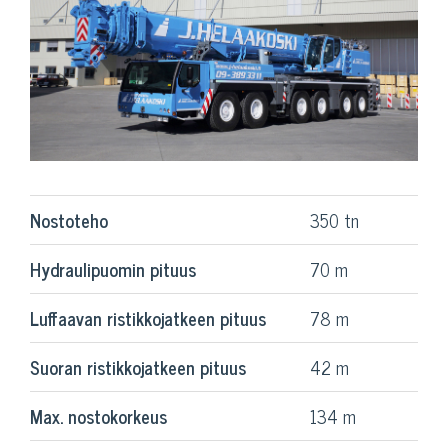
Nostoteho
350 tn
Hydraulipuomin pituus
70 m
Luffaavan ristikkojatkeen pituus
78 m
Suoran ristikkojatkeen pituus
42 m
Max. nostokorkeus
134 m