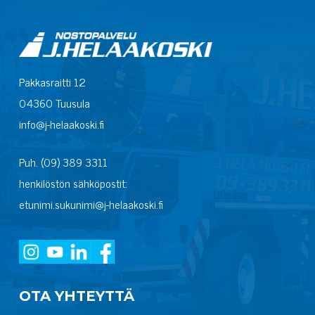
Pakkasraitti 12
04360 Tuusula
info@j-helaakoski.fi
Puh. (09) 389 3311
henkilöstön sähköpostit:
etunimi.sukunimi@j-helaakoski.fi
OTA YHTEYTTÄ