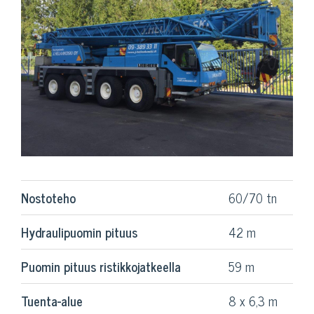
Nostoteho
60/70 tn
Hydraulipuomin pituus
42 m
Puomin pituus ristikkojatkeella
59 m
Tuenta-alue
8 x 6,3 m