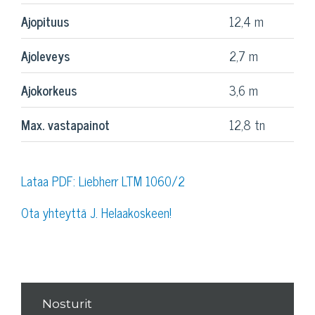
Ajopituus
12,4 m
Ajoleveys
2,7 m
Ajokorkeus
3,6 m
Max. vastapainot
12,8 tn
Lataa PDF: Liebherr LTM 1060/2
Ota yhteyttä J. Helaakoskeen!
Nosturit