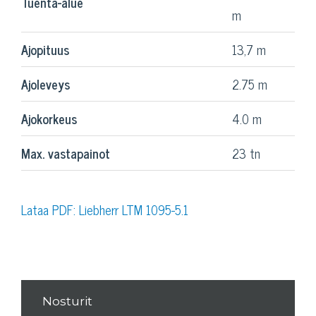
Tuenta-alue
m
Ajopituus
13,7 m
Ajoleveys
2.75 m
Ajokorkeus
4.0 m
Max. vastapainot
23 tn
Lataa PDF: Liebherr LTM 1095-5.1
Nosturit