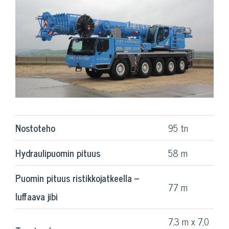
Nostoteho
95 tn
Hydraulipuomin pituus
58 m
Puomin pituus ristikkojatkeella –
77 m
luffaava jibi
7,3 m x 7,0