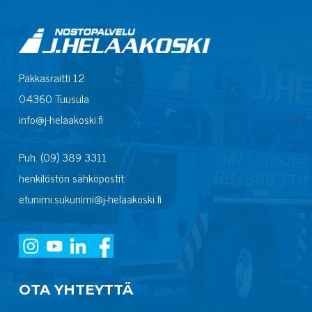
Pakkasraitti 12
04360 Tuusula
info@j-helaakoski.fi
Puh. (09) 389 3311
henkilöstön sähköpostit:
etunimi.sukunimi@j-helaakoski.fi
OTA YHTEYTTÄ